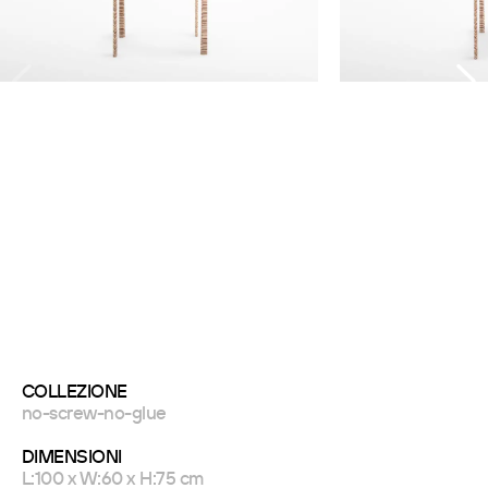
COLLEZIONE
no-screw-no-glue
DIMENSIONI
L:100 x W:60 x H:75 cm