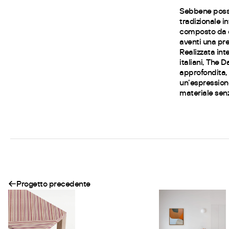
Sebbene possa
tradizionale i
composto da e
aventi una pre
Realizzata in
italiani, The D
approfondita,
un’espression
materiale sen
Progetto precedente