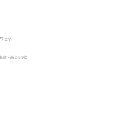
77 cm
 Multi-Wood©