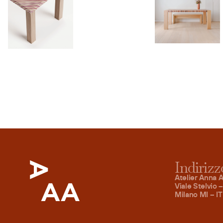
Indirizz
Atelier Anna A
Viale Stelvio 
Milano MI – IT