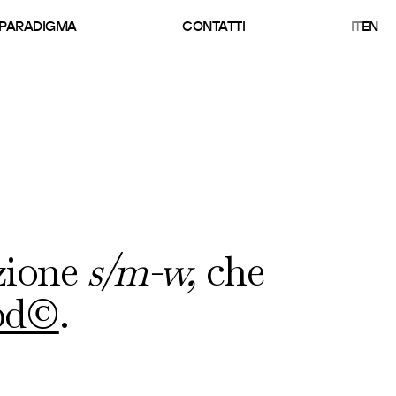
PARADIGMA
CONTATTI
IT
EN
ezione
s/m-w,
che
od©
.