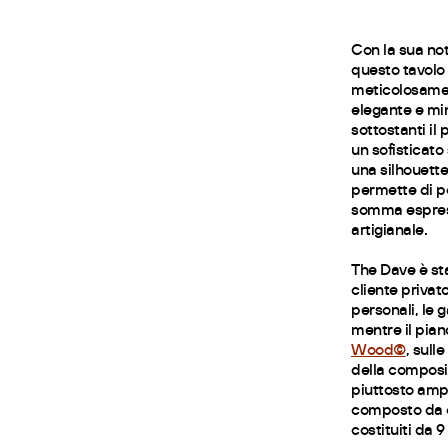
Con la sua not
questo tavolo
meticolosamen
elegante e min
sottostanti il
un sofisticato 
una silhouett
permette di p
somma espress
artigianale.
The Dave è sta
cliente privato
personali, le 
mentre il pian
Wood©
, sull
della composi
piuttosto ampi
composto da c
costituiti da 