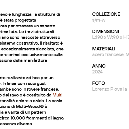
COLLEZIONE
evole lunghezza, la struttura di
s/m-w
 è stata progettata
te per ottenere un aspetto
DIMENSIONI
imalista. Le travi strutturali
L:190 x W:90 x H:
 piano sono nascoste attraverso
sistema costruttivo. Il risultato è
MATERIALI
e eccezionalmente slanciata, che
acero francese,
orre enfasi esclusivamente sulla
ione della manifattura
ANNO
2024
to realizzato ad hoc per un
FOTO
. In linea con i suoi gusti
Lorenzo Piovella
gambe sono in rovere francese,
o del tavolo è costituito da
Multi-
e tonalità chiare e calde. La scala
zione di Multi-Wood© è
a e vanta di un pattern
irca 10.000 frammenti di legno,
9 essenze diverse.