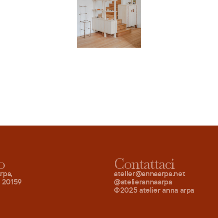
o
Contattaci
rpa,
atelier@annaarpa.net
– 20159
@atelierannaarpa
©2025 atelier anna arpa