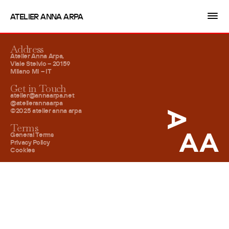
ATELIER ANNA ARPA
Address
Atelier Anna Arpa,
Viale Stelvio – 20159
Milano MI – IT
Get in Touch
atelier@annaarpa.net
@atelierannaarpa
©2025 atelier anna arpa
Terms
General Terms
Privacy Policy
Cookies